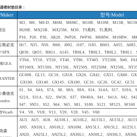
器密封垫目录：
Maker
型号/Model
M3
、
M6
、
M6-D
、
M6M
、
M6MC
、
M10B
、
M10M
、
M15B
、
M15
阿法
M20B
、
MX25B
、
MX25M
、
M30
、
TS系列
、
TL系列
、
P16、P26、P36、AK20、JWP26、JWP36、M6MW、M10BW、 M
/斯必克
H17
、
N35
、
N50
、
J060
、
J092
、
J107
、
J185
、
B063
、
A055
、
A085
V/SPX
Q030、Q055、R8G1、A145、TR9L4、TR9L3、TR9L2、TR9L1、
VT04
、
VT10
、
VT20
、
VT40
、
VT80
、
VT405
、
VT2508
、
N40
、
FA
埃GEA
NT100X、NT150S、NT150L、NT250S、NT250M、NT250L、NT35
GC008、GL13、GC16、GX18、GX26、GX42、GX51、GX60、GX
ANTER
GX100、GX140、GX145、GX180、GC16、GC26、GC42、GC51
S1、S4、S4A、S7A、S8、S8A、S9A、S14、S14A、S17、S19A、
/桑德克
S22A、S31A、S22、SW26、S37、SW40A、S41、S41A、S42、S4
ondex
S47、SN51、S52、S64、S65、S81、S100、S121、SF123、SF160
Vicarb
V4、V8、VU8、V13、V20、V28、V45、V60
AU3
、
AU5
、
AU8
、
AU10L1
、
AU10L2
、
AU15L1
、
AU15L2
、
AU1
AN5
、
AN10L1
、
AN10L2
、
AN10M
、
AN15L1
、
AN15L2
、
AU25L1
克森
AN20
、
AN25L1
、
AN25L2
、
AN30L1
、
AN30L2
、
AN30L3
、
AN30L