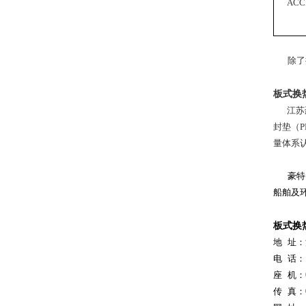
ACC
除了提
板式换
江苏
封垫（P
量体系
豪特引
船舶及
板式换
地 址
电 话：1
座 机：
传 真：0