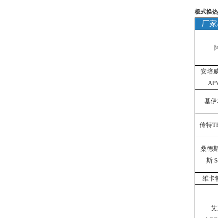
板式换热
厂家/
安培威
AP
基伊
传特TR
桑德斯
斯 S
维卡勃
艾