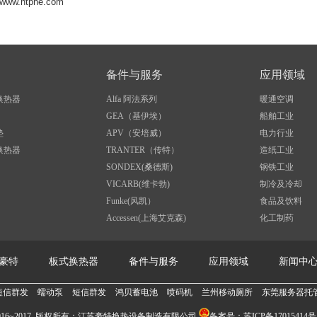
www.htphe.com
备件与服务
应用领域
换热器
Alfa 阿法系列
暖通空调
GEA（基伊埃）
船舶工业
垫
APV（安培威）
电力行业
换热器
TRANTER（传特）
造纸工业
SONDEX(桑德斯)
钢铁工业
VICARB(维卡勃)
制冷及冷却
Funke(风凯）
食品及饮料
Accessen(上海艾克森)
化工制药
豪特
板式换热器
备件与服务
应用领域
新闻中
动泵
短信群发
鸿贝蓄电池
喷码机
兰州移动厕所
东莞服务器托管
软膜天花
t © 2016~2017 版权所有：江苏豪特换热设备制造有限公司
备案号：
苏ICP备17015414号