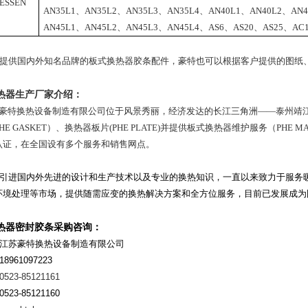
ESSEN
AN35L1
、
AN35L2
、
AN35L3
、
AN35L4
、
AN40L1
、
AN40L2
、
AN4
AN45L1
、
AN45L2
、
AN45L3
、
AN45L4
、
AS6
、
AS20
、
AS25
、
AC
供国内外知名品牌的板式换热器胶条配件，豪特也可以根据客户提供的图纸、
热器生产厂家介绍：
豪特换热设备制造有限公司位于风景秀丽，经济发达的长江三角洲——泰州靖江
HE GASKET）、换热器板片(PHE PLATE)并提供板式换热器维护服务（PHE M
认证，在全国设有多个服务和销售网点。
进国内外先进的设计和生产技术以及专业的换热知识，一直以来致力于服务暖
环境处理等市场，提供随需应变的换热解决方案和全方位服务，目前已发展成为
热器密封胶条采购咨询：
：江苏豪特换热设备制造有限公司
8961097223
0523-85121161
523-85121160