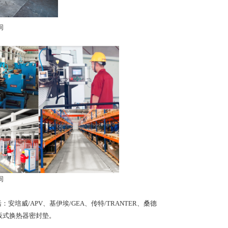
车间
车间
/APV、基伊埃/GEA、传特/TRANTER、桑德
替代板式换热器密封垫。