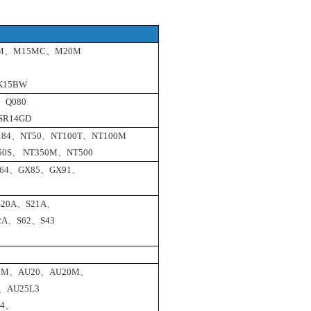
M
、
M15MC
、
M20M
K15BW
、
Q080
SR14GD
184
、
NT50
、
NT100T
、
NT100M
0S、 NT350M、NT500
64、GX85、GX91、
S20A、S21A、
2A、S62、S43
5M
、
AU20
、
AU20M
、
、
AU25L3
4
、