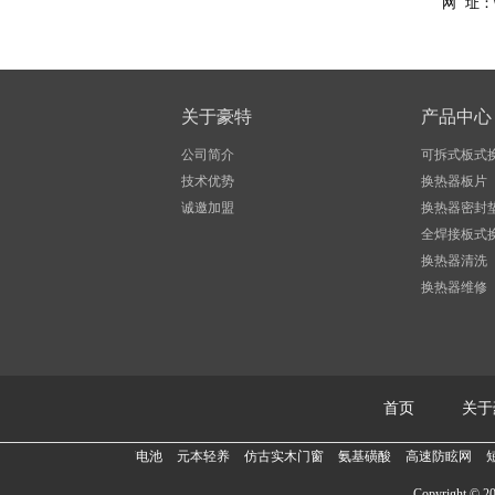
网 址：
关于豪特
产品中心
公司简介
可拆式板式
技术优势
换热器板片
诚邀加盟
换热器密封
全焊接板式
换热器清洗
换热器维修
首页
关于
风帆蓄电池
元本轻养
仿古实木门窗
氨基磺酸
高速防眩网
短信群发
蠕
Copyrigh