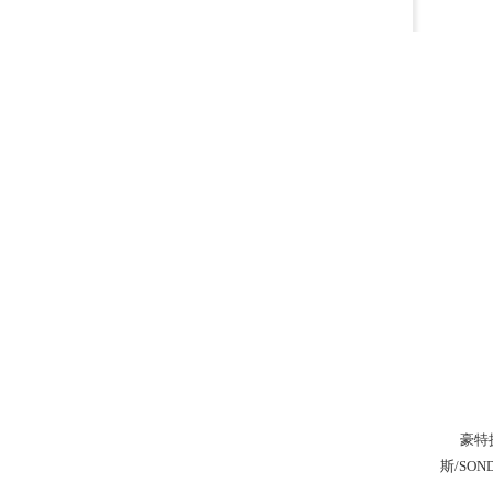
豪特拥有
斯/SO