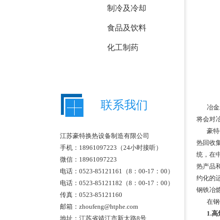
制冷及冷却
食品及饮料
化工制药
联系我们
冶金
将会对
豪特
江苏豪特换热设备制造有限公司
热回收
手机：18961097223（24小时接听）
统，在
微信：18961097223
热产品
电话：0523-85121161（8：00-17：00）
约化的
电话：0523-85121182（8：00-17：00）
钢铁冶
传真：0523-85121160
在钢
邮箱：zhoufeng@htphe.com
1.
地址：江苏省靖江市
新太路8号