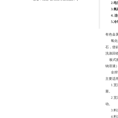
2.
3.
4.
5.
有色
氧化
石，使
洗涤回
板式换
钠溶液）
全焊
主要适
1.
塞。
2.
动。
3.
4.