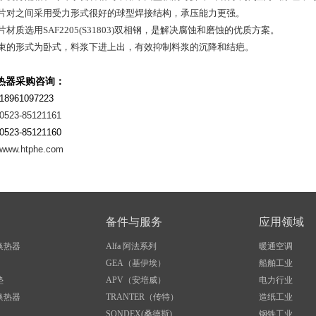
板片对之间采用受力形式很好的球型焊接结构，承压能力更强。
板片材质选用SAF2205(S31803)双相钢，是解决腐蚀和磨蚀的优质方案。
板束的形式为卧式，料浆下进上出，有效抑制料浆的沉降和结疤。
热器采购咨询：
8961097223
0523-85121161
523-85121160
www.htphe.com
备件与服务
应用领域
换热器
Alfa 阿法系列
暖通空调
GEA（基伊埃）
船舶工业
垫
APV（安培威）
电力行业
换热器
TRANTER（传特）
造纸工业
SONDEX(桑德斯)
钢铁工业