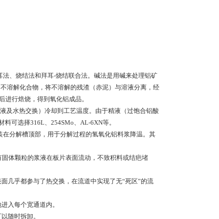
耳法、烧结法和拜耳-烧结联合法。碱法是用碱来处理铝矿
为不溶解化合物，将不溶解的残渣（赤泥）与溶液分离，经
后进行焙烧，得到氧化铝成品。
液及水热交换）冷却到工艺温度。由于精液（过饱合铝酸
选择316L、254SMo、AL-6XN等。
装在分解槽顶部，用于分解过程的氢氧化铝料浆降温。其
动含有固体颗粒的浆液在板片表面流动，不致积料或结疤堵
表面几乎都参与了热交换，在流道中实现了无“死区”的流
地进入每个宽通道内。
可以随时拆卸。