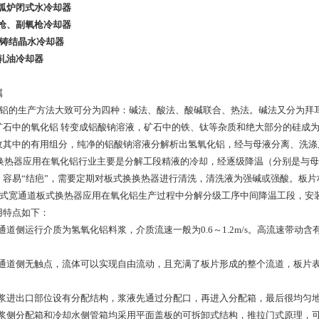
电弧炉闭式水冷却器
氧枪、副氧枪冷却器
 连铸结晶水冷却器
冷轧油冷却器
金属
铝的生产方法大致可分为四种：碱法、酸法、酸碱联合、热法。碱法又分为拜
矿石中的氧化铝 转变成铝酸钠溶液，矿石中的铁、钛等杂质和绝大部分的硅成
收其中的有用组分，纯净的铝酸钠溶液分解析出氢氧化铝，经与母液分离、洗涤
热器应用在氧化铝行业主要是分解工段精液的冷却，经逐级降温（分别是与母
容易“结疤”，需要定期对板式换换热器进行清洗，清洗液为强碱或强酸。板片材料可
式宽通道板式换热器应用在氧化铝生产过程中分解分级工序中间降温工段，安
用特点如下：
宽通道侧运行介质为氢氧化铝料浆，介质流速一般为0.6～1.2m/s。高流速带
宽通道侧无触点，流体可以实现自由流动，且充满了板片形成的整个流道，板片
料浆进出口部位设有分配结构，浆液先通过分配口，再进入分配箱，最后很均匀
料浆侧分配箱和冷却水侧管箱均采用平面盖板的可拆卸式结构，推拉门式原理，