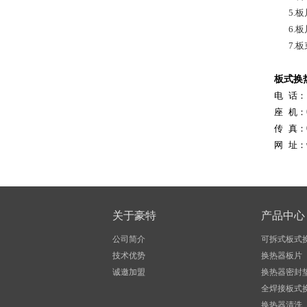
5.
6.
7.
板式换
电 话：1
座 机：
传 真：0
网 址：
关于豪特
产品中心
公司简介
可拆式板式
技术优势
换热器板片
诚邀加盟
换热器密封
全焊接板式
换热器清洗